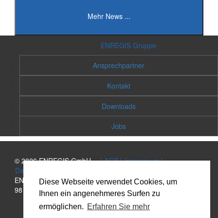
Mehr News ...
ENREGIS Gruppe
Ansprechpartner
Kontakt
Downloads
Jobs
©
2026
ENREGIS GmbH
|
AGB
|
Impressum
|
Datenschutz
|
Kontakt
ENREGIS GmbH Lockweg 83 | D-59846 Sundern | +49 29 33
Diese Webseite verwendet Cookies, um
98 36 8-0 |
info[at]enregis.de
Ihnen ein angenehmeres Surfen zu
ermöglichen.
Erfahren Sie mehr